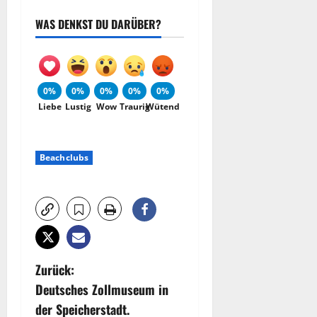
WAS DENKST DU DARÜBER?
0%
0%
0%
0%
0%
Liebe
Lustig
Wow
Traurig
Wütend
Beachclubs
B
Zurück:
Deutsches Zollmuseum in
e
der Speicherstadt.