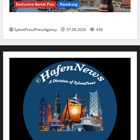
Exclusive Aerial Pics
Hamburg
Hamburg
SylentPressPressAgency
07.08.2026
436