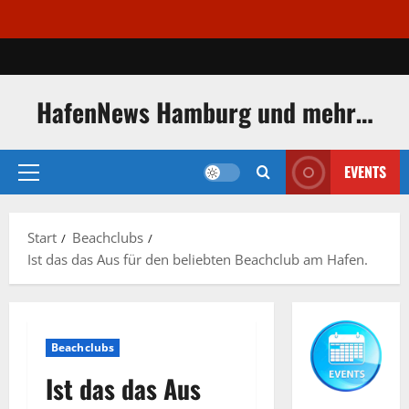
Zum
Inhalt
springen
HafenNews Hamburg und mehr…
EVENTS
Primäres
Menü
Start
Beachclubs
Ist das das Aus für den beliebten Beachclub am Hafen.
Beachclubs
Ist das das Aus