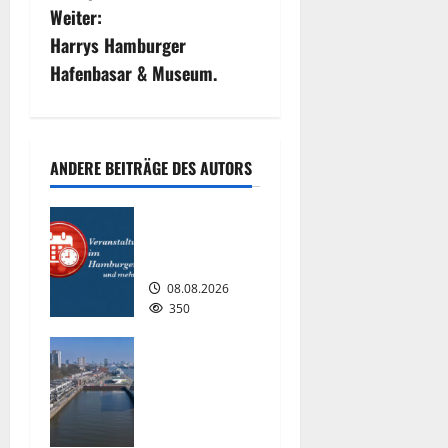
i
Weiter:
Harrys Hamburger
t
Hafenbasar & Museum.
r
a
ANDERE BEITRÄGE DES AUTORS
g
Interessante
s
Events
2026.
n
08.08.2026
a
350
v
Floating
Wave kommt
i
2027 in den
Fischereihaf
g
en.