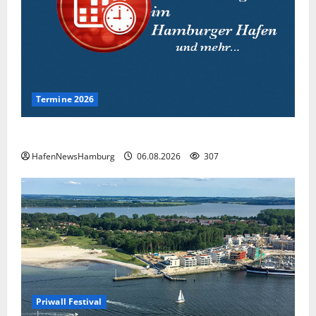
Termine 2026
Interessante Events 2026.
HafenNewsHamburg
06.08.2026
307
Priwall Festival