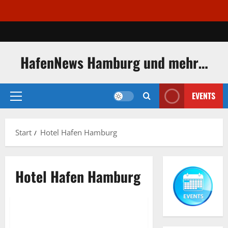
Zum
Inhalt
springen
HafenNews Hamburg und mehr…
EVENTS
Primäres
Menü
Start
Hotel Hafen Hamburg
Exclusive Aerial Pics
Hotel Hafen Hamburg
Hotel
Hotel Hafen Hamburg
Hotel Hafen Hamburg.