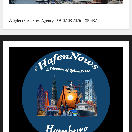
Hamburg
SylentPressPressAgency
07.08.2026
437