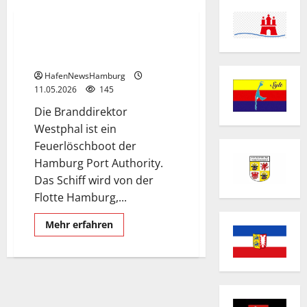
Feuerlöschboot Branddirektor Westphal
Feuerlöschboot „Branddirektor
Westphal“.
HafenNewsHamburg
11.05.2026
145
Die Branddirektor
Westphal ist ein
Feuerlöschboot der
Hamburg Port Authority.
Das Schiff wird von der
Flotte Hamburg,...
Mehr
Mehr erfahren
Informationen
über
Feuerlöschboot
„Branddirektor
Westphal“.