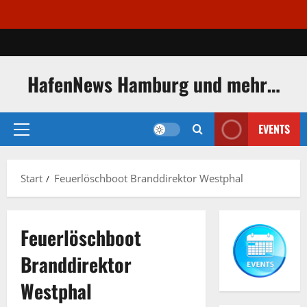
Zum
Inhalt
springen
HafenNews Hamburg und mehr…
EVENTS
Primäres
Menü
Start
Feuerlöschboot Branddirektor Westphal
Feuerlöschboot
Branddirektor
Westphal