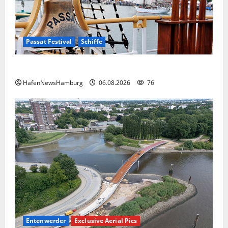
Passat Festival
Schiffe
Passat Festival in Travemünde.
HafenNewsHamburg
06.08.2026
76
Entenwerder
Exclusive Aerial Pics