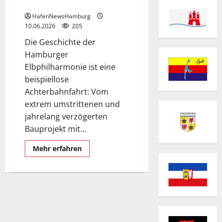
Rückblick.
HafenNewsHamburg
10.06.2026
205
Die Geschichte der
Hamburger
Elbphilharmonie ist eine
beispiellose
Achterbahnfahrt: Vom
extrem umstrittenen und
jahrelang verzögerten
Bauprojekt mit...
Mehr
Mehr erfahren
Informationen
über
Die
Elbphilharmonie
im
Rückblick.