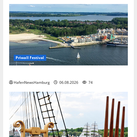
Priwall Festival
Premiere für das PRIWALL FESTIVAL.
HafenNewsHamburg
06.08.2026
74