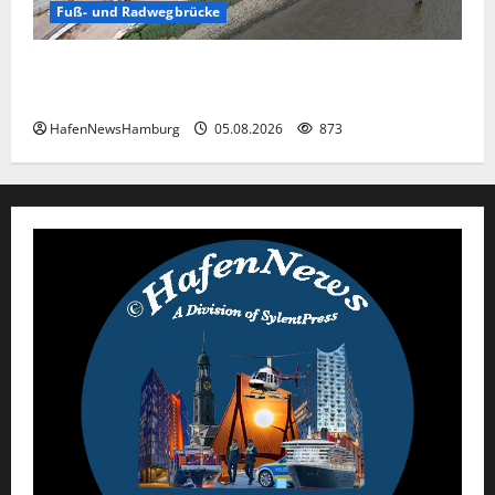
Fuß- und Radwegbrücke
Die neue 135 Meter lange Fuß- und Radwegbrücke
nach Entenwerder kann nicht genutzt werden!
HafenNewsHamburg
05.08.2026
873