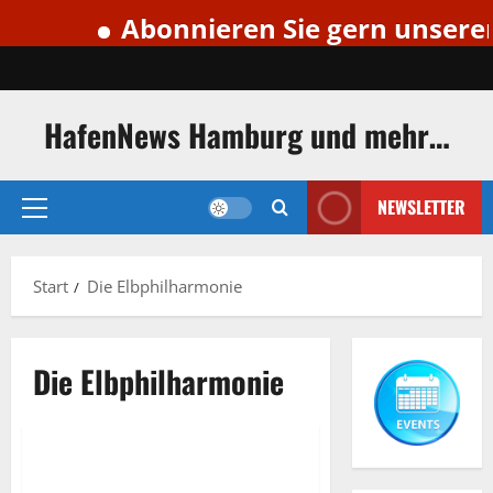
Abonnieren Sie gern unseren 
Zum
Inhalt
springen
HafenNews Hamburg und mehr…
NEWSLETTER
Primäres
Menü
Start
Die Elbphilharmonie
Die Elbphilharmonie
Die Elbphilharmonie
Rückblick
Special
Die Elbphilharmonie im