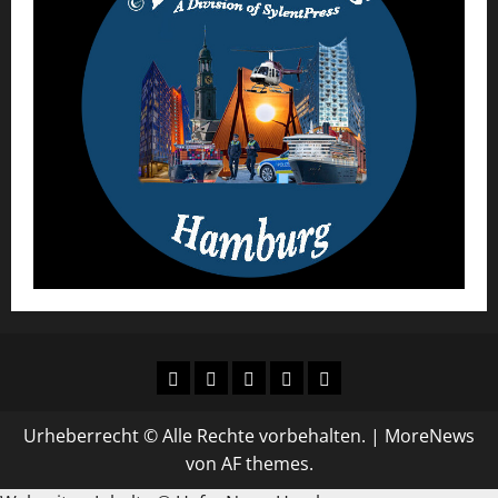
AGB
Datenschutz
Urheberrecht
Impressum
Über
´s
uns
Urheberrecht © Alle Rechte vorbehalten.
|
MoreNews
von AF themes.