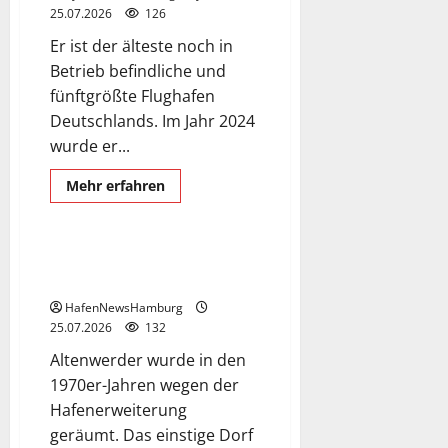
25.07.2026
126
Er ist der älteste noch in
Betrieb befindliche und
fünftgrößte Flughafen
Deutschlands. Im Jahr 2024
wurde er...
Altenwerder
Mehr
Mehr erfahren
Informationen
Exclusive Aerial Pics
über
Flughafen
Hamburg
Altenwerder, das verlassene
Dorf.
HafenNewsHamburg
25.07.2026
132
Altenwerder wurde in den
1970er-Jahren wegen der
Hafenerweiterung
geräumt. Das einstige Dorf