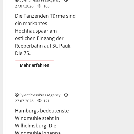
SylentPressPressAgency
27.07.2026
103
Die Tanzenden Türme sind
ein markantes
Hochhauspaar am
östlichen Eingang der
Reeperbahn auf St. Pauli.
Die 75...
Museum
Mehr
Mehr erfahren
Informationen
Windmuehle Johanna
über
Die
Tanzenden
Türme
Die Windmühle Johanna.
in
Hamburg.
SylentPressPressAgency
27.07.2026
121
Hamburgs bedeutenste
Windmühle steht in
Wilhelmsburg. Die
Windmühle Johanna,