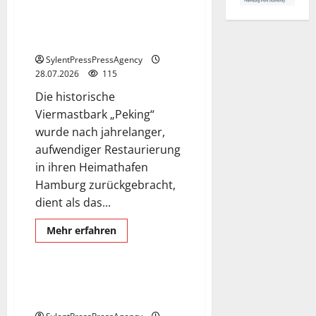
Viermastbark
Passat
muss
Viermastbark PEKING in
in
Hamburg.
die
Werft.
SylentPressPressAgency
28.07.2026
115
Die historische
Viermastbark „Peking“
wurde nach jahrelanger,
aufwendiger Restaurierung
in ihren Heimathafen
Hamburg zurückgebracht,
dient als das...
Mehr
Mehr erfahren
Informationen
Tanzende Türme
über
Viermastbark
PEKING
in
Die Tanzenden Türme in
Hamburg.
Hamburg.