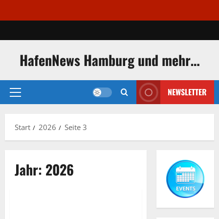
Zum
Inhalt
springen
HafenNews Hamburg und mehr…
NEWSLETTER
Primäres
Menü
Start
2026
Seite 3
Jahr:
2026
Priwall
Priwall