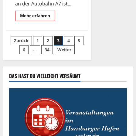
an der Autobahn A7 ist...
Mehr
Mehr erfahren
Informationen
über
Altenwerder,
das
verlassene
Seitennummerierung
Zurück
1
2
3
4
5
Dorf.
6
…
34
Weiter
der
Beiträge
DAS HAST DU VIELLEICHT VERSÄUMT