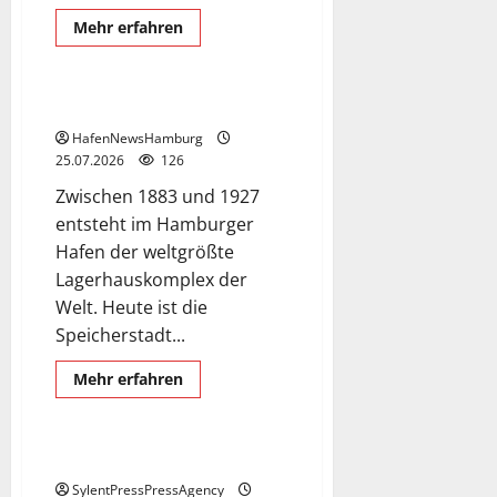
Exclusive Aerial Pics
Mehr
Mehr erfahren
Informationen
Speicherstadt
über
Die
AIDA
Kreuzfahrtflotte
Speicherstadt in Hamburg.
besteht
aktuell
HafenNewsHamburg
aus
25.07.2026
126
11
Schiffen,
Zwischen 1883 und 1927
zwei
sind
entsteht im Hamburger
heute
in
Hafen der weltgrößte
Hamburg.
Lagerhauskomplex der
Welt. Heute ist die
Speicherstadt...
Mehr
Mehr erfahren
Informationen
Flughafen Hamburg
über
Speicherstadt
in
Hamburg.
Flughafen Hamburg
SylentPressPressAgency