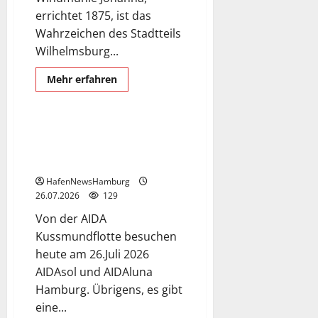
errichtet 1875, ist das
Wahrzeichen des Stadtteils
Wilhelmsburg...
Mehr
Mehr erfahren
Informationen
AIDA Kreuzfahrtflotte
über
Die
Windmühle
Johanna.
Die AIDA Kreuzfahrtflotte
besteht aktuell aus 11 Schiffen,
zwei sind heute in Hamburg.
HafenNewsHamburg
26.07.2026
129
Von der AIDA
Kussmundflotte besuchen
heute am 26.Juli 2026
AIDAsol und AIDAluna
Hamburg. Übrigens, es gibt
eine...