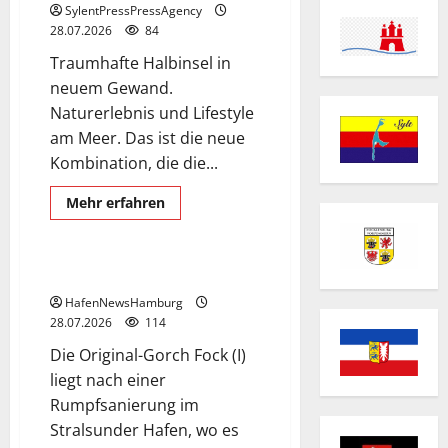
SylentPressPressAgency
28.07.2026
84
Traumhafte Halbinsel in
neuem Gewand.
Naturerlebnis und Lifestyle
am Meer. Das ist die neue
Kombination, die die...
Mehr
Mehr erfahren
Informationen
Gorch Fock I
über
Priwall
Gorch Fock I
HafenNewsHamburg
28.07.2026
114
Die Original-Gorch Fock (I)
liegt nach einer
Rumpfsanierung im
Stralsunder Hafen, wo es