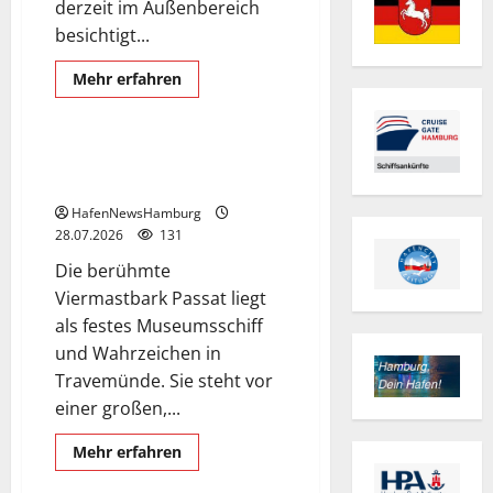
derzeit im Außenbereich
besichtigt...
Mehr
Mehr erfahren
Informationen
Viermastbark Passat
über
Gorch
Fock
I
Viermastbark Passat muss in
die Werft.
HafenNewsHamburg
28.07.2026
131
Die berühmte
Viermastbark Passat liegt
als festes Museumsschiff
und Wahrzeichen in
Travemünde. Sie steht vor
einer großen,...
Exclusive Aerial Pics
Mehr
Mehr erfahren
Informationen
Viermastbark PEKING
über